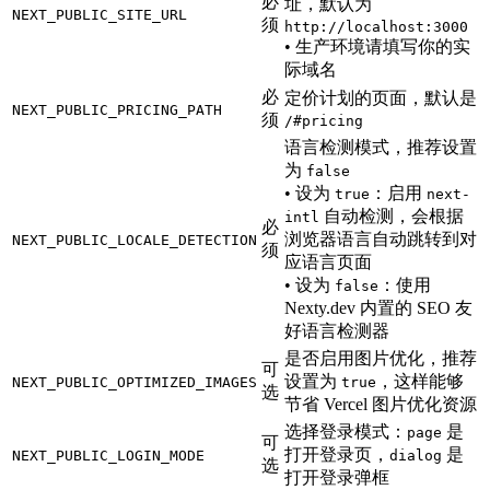
必
址，默认为
NEXT_PUBLIC_SITE_URL
须
http://localhost:3000
• 生产环境请填写你的实
际域名
必
定价计划的页面，默认是
NEXT_PUBLIC_PRICING_PATH
须
/#pricing
语言检测模式，推荐设置
为
false
• 设为
：启用
true
next-
自动检测，会根据
intl
必
浏览器语言自动跳转到对
NEXT_PUBLIC_LOCALE_DETECTION
须
应语言页面
• 设为
：使用
false
Nexty.dev 内置的 SEO 友
好语言检测器
是否启用图片优化，推荐
可
设置为
，这样能够
NEXT_PUBLIC_OPTIMIZED_IMAGES
true
选
节省 Vercel 图片优化资源
选择登录模式：
是
page
可
打开登录页，
是
NEXT_PUBLIC_LOGIN_MODE
dialog
选
打开登录弹框