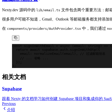
Nexty.dev 源码中的
文件包含两个重要方法：邮箱
lib/email.ts
很多用户可能不知道，Gmail、Outlook 等邮箱服务都支
在
中，我们通过
components/providers/AuthProvider.tsx
no
const
 signInWithEmail
 =
 async
 (email
:
 string
) 
=>
 {
  return
 await
 supabase
.
auth
.
signInWithOtp
({
    email
:
 normalizeEmail
(email), 
//
 过滤邮箱别名
    //
 ... 省略 ...
  });
};
相关文档
Supabase
跟着 Nexty 的文档学习如何创建 Supabase 项目和集成你的 Saa
Previous
介绍