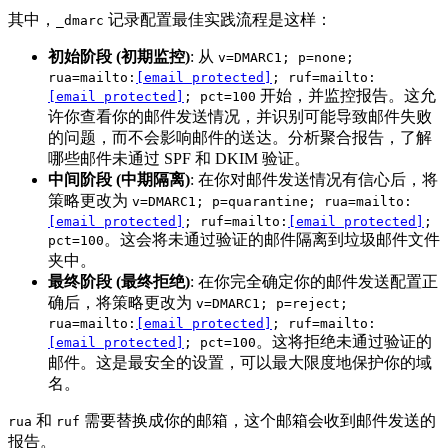
其中，
记录配置最佳实践流程是这样：
_dmarc
初始阶段 (初期监控)
: 从
v=DMARC1; p=none;
rua=mailto:
[email protected]
; ruf=mailto:
开始，并监控报告。这允
[email protected]
; pct=100
许你查看你的邮件发送情况，并识别可能导致邮件失败
的问题，而不会影响邮件的送达。分析聚合报告，了解
哪些邮件未通过 SPF 和 DKIM 验证。
中间阶段 (中期隔离)
: 在你对邮件发送情况有信心后，将
策略更改为
v=DMARC1; p=quarantine; rua=mailto:
[email protected]
; ruf=mailto:
[email protected]
;
。这会将未通过验证的邮件隔离到垃圾邮件文件
pct=100
夹中。
最终阶段 (最终拒绝)
: 在你完全确定你的邮件发送配置正
确后，将策略更改为
v=DMARC1; p=reject;
rua=mailto:
[email protected]
; ruf=mailto:
。这将拒绝未通过验证的
[email protected]
; pct=100
邮件。这是最安全的设置，可以最大限度地保护你的域
名。
和
需要替换成你的邮箱，这个邮箱会收到邮件发送的
rua
ruf
报告。