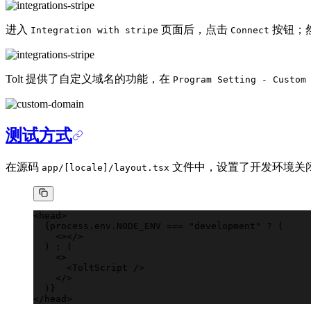
进入
页面后，点击
按钮；
Integration with stripe
Connect
Tolt 提供了自定义域名的功能，在
Program Setting - Custom
测试方式
在源码
文件中，设置了开发环境关闭 Aff
app/[locale]/layout.tsx
<
head
>
  {
process
.
env
.
NODE_ENV
 ===
 "development"
 ?
 (
    <></>
  ) 
:
 (
    <>
      <
ToltScript
 />
    </>
  )}
</
head
>