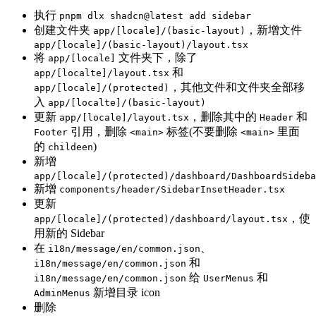
执行
pnpm dlx shadcn@latest add sidebar
创建文件夹
，新增文件
app/[locale]/(basic-layout)
app/[locale]/(basic-layout)/layout.tsx
将
文件夹下，除了
app/[locale]
和
app/[localte]/layout.tsx
，其他文件和文件夹全部移
app/[locale]/(protected)
入
app/[localte]/(basic-layout)
更新
，删除其中的
和
app/[locale]/layout.tsx
Header
引用，删除
标签(不要删除
里面
Footer
<main>
<main>
的
)
childeen
新增
app/[locale]/(protected)/dashboard/DashboardSideba
新增
components/header/SidebarInsetHeader.tsx
更新
，使
app/[locale]/(protected)/dashboard/layout.tsx
用新的 Sidebar
在
、
i18n/message/en/common.json
和
i18n/message/en/common.json
给
和
i18n/message/en/common.json
UserMenus
新增目录 icon
AdminMenus
删除