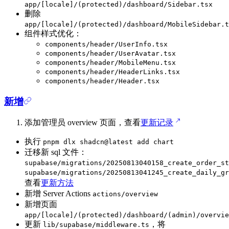
app/[locale]/(protected)/dashboard/Sidebar.tsx
删除
app/[locale]/(protected)/dashboard/MobileSidebar.t
组件样式优化：
components/header/UserInfo.tsx
components/header/UserAvatar.tsx
components/header/MobileMenu.tsx
components/header/HeaderLinks.tsx
components/header/Header.tsx
新增
添加管理员 overview 页面，查看
更新记录
执行
pnpm dlx shadcn@latest add chart
迁移新 sql 文件：
supabase/migrations/20250813040158_create_order_st
supabase/migrations/20250813041245_create_daily_gr
查看
更新方法
新增 Server Actions
actions/overview
新增页面
app/[locale]/(protected)/dashboard/(admin)/overvie
更新
，将
lib/supabase/middleware.ts