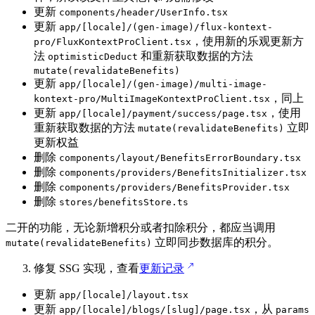
更新
components/header/UserInfo.tsx
更新
app/[locale]/(gen-image)/flux-kontext-
，使用新的乐观更新方
pro/FluxKontextProClient.tsx
法
和重新获取数据的方法
optimisticDeduct
mutate(revalidateBenefits)
更新
app/[locale]/(gen-image)/multi-image-
，同上
kontext-pro/MultiImageKontextProClient.tsx
更新
，使用
app/[locale]/payment/success/page.tsx
重新获取数据的方法
立即
mutate(revalidateBenefits)
更新权益
删除
components/layout/BenefitsErrorBoundary.tsx
删除
components/providers/BenefitsInitializer.tsx
删除
components/providers/BenefitsProvider.tsx
删除
stores/benefitsStore.ts
二开的功能，无论新增积分或者扣除积分，都应当调用
立即同步数据库的积分。
mutate(revalidateBenefits)
修复 SSG 实现，查看
更新记录
更新
app/[locale]/layout.tsx
更新
，从
app/[locale]/blogs/[slug]/page.tsx
params