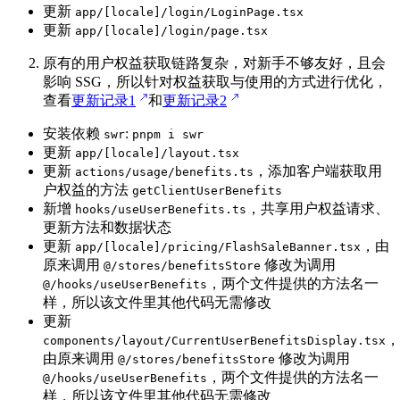
更新
app/[locale]/login/LoginPage.tsx
更新
app/[locale]/login/page.tsx
原有的用户权益获取链路复杂，对新手不够友好，且会
影响 SSG，所以针对权益获取与使用的方式进行优化，
查看
更新记录1
和
更新记录2
安装依赖
:
swr
pnpm i swr
更新
app/[locale]/layout.tsx
更新
，添加客户端获取用
actions/usage/benefits.ts
户权益的方法
getClientUserBenefits
新增
，共享用户权益请求、
hooks/useUserBenefits.ts
更新方法和数据状态
更新
，由
app/[locale]/pricing/FlashSaleBanner.tsx
原来调用
修改为调用
@/stores/benefitsStore
，两个文件提供的方法名一
@/hooks/useUserBenefits
样，所以该文件里其他代码无需修改
更新
，
components/layout/CurrentUserBenefitsDisplay.tsx
由原来调用
修改为调用
@/stores/benefitsStore
，两个文件提供的方法名一
@/hooks/useUserBenefits
样，所以该文件里其他代码无需修改