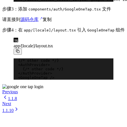
步骤3：添加
文件
components/auth/GoogleOneTap.tsx
请直接到
源码仓库
复制
步骤4：在
引入
组件
app/[locale]/layout.tsx
GoogleOneTap
app/[locale]/layout.tsx
  {
/*
 other code 
*/
}
  <
AuthProvider
>
    {
/*
 other code 
*/
}
  </
AuthProvider
>
  <
GoogleOneTap
 />
Previous
1.1.8
Next
1.1.10